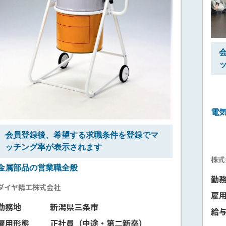
会員登録
後、希望する求職条件
ッチング率が表示されます
電気工事士
条件を登録でマ
株式会社 宮下電設
勤務地
新潟県長岡市
雇用形態
正社員（中途・第
給与
支給額 197,000円～
第二新卒）