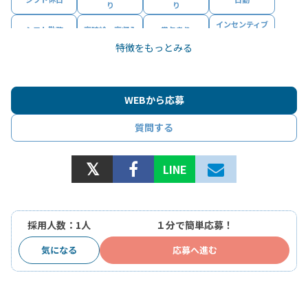
り
り
インセンティブ
シフト勤務
高時給・高収入
賞与あり
あり
特徴をもっとみる
資格取得支援あ
昇給あり
社会保険完備
転勤なし
り
制服・作業服貸
社員割引・特典
社内・室内完全
平均年齢30代
与
あり
禁煙
WEBから応募
マイカー通勤
駐車場あり（無
バイク・自転車
勤務スタート日
OK
料）
通勤OK
相談可
質問する
業界未経験者活
業界経験者活躍
躍中
中
LINE
採用人数：1人
１分で簡単応募！
気になる
応募へ進む