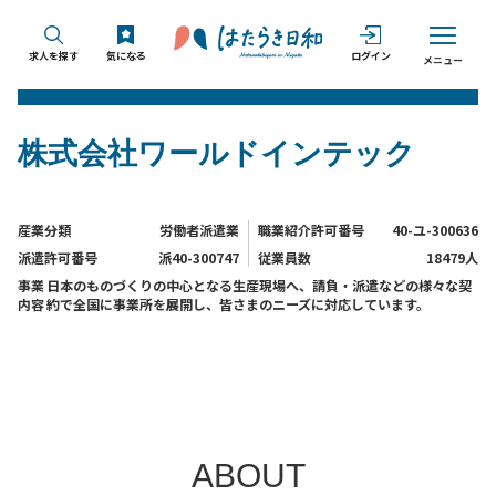
求人を探す
気になる
ログイン
メニュー
株式会社ワールドインテック
産業分類
労働者派遣業
職業紹介許可番号
40-ユ-300636
派遣許可番号
派40-300747
従業員数
18479人
事業
日本のものづくりの中心となる生産現場へ、請負・派遣などの様々な契
内容
約で全国に事業所を展開し、皆さまのニーズに対応しています。
ABOUT