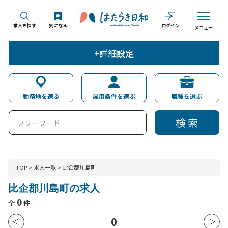
求人を探す
気になる
ログイン
メニュー
+詳細設定
勤務地を選ぶ
雇用条件を選ぶ
職種を選ぶ
検 索
TOP
>
求人一覧
>
比企郡川島町
比企郡川島町の求人
0
全
件
0