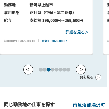
上越市
勤務地
新潟県上越
（中途・第二新卒）
雇用形態
正社員（中
96,000円～269,600円
給与
支給額 175,
詳細を見る＞
新日 2026.08.07
初回掲載日 2025.12.10
更新日 
一覧を見る
南魚沼郡湯沢町
同じ勤務地の仕事を探す