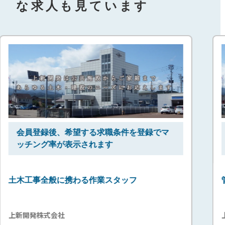
な求人も見ています
る求職条件を登録でマ
会員登録
後、希望する
れます
ッチング率が表示され
作業スタッフ
管工事に携わる施工管理
上新開発株式会社