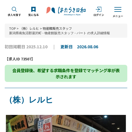
求人を探す
気になる
ログイン
メニュー
TOP
>
（株）レルヒ
>
物産館販売スタッフ
新潟県南魚沼郡湯沢町 - 物産館販売スタッフ - パート の求人詳細情報
初回掲載日 2025.12.10
更新日 2026.08.06
【求人ID 73507】
会員登録
後、希望する求職条件を登録でマッチング率が表
示されます
（株）レルヒ