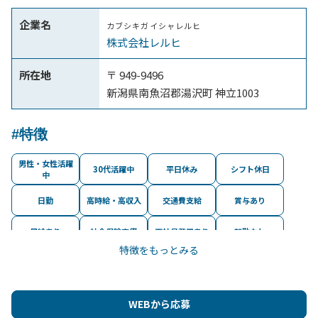
企業名
カブシキガイシャレルヒ
株式会社レルヒ
所在地
〒 949-9496
新潟県南魚沼郡湯沢町 神立1003
#特徴
男性・女性活躍
30代活躍中
平日休み
シフト休日
中
日勤
高時給・高収入
交通費支給
賞与あり
昇給あり
社会保険完備
正社員登用あり
転勤なし
特徴をもっとみる
制服・作業服貸
産休・育休休暇
最寄駅から徒歩
平均年齢30代
与
実績あり
5分以内
マイカー通勤
駐車場あり（無
バイク・自転車
即日勤務
OK
料）
通勤OK
WEBから応募