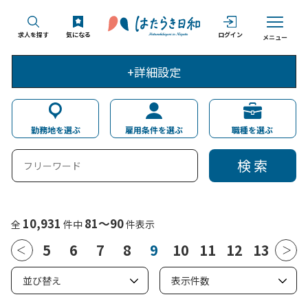
求人を探す
気になる
ログイン
メニュー
+詳細設定
勤務地を選ぶ
雇用条件を選ぶ
職種を選ぶ
検 索
10,931
81～90
全
件中
件表示
5
6
7
8
9
10
11
12
13