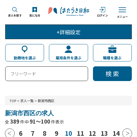
求人を探す
気になる
ログイン
メニュー
+詳細設定
勤務地を選ぶ
雇用条件を選ぶ
職種を選ぶ
検 索
TOP
>
求人一覧
>
新潟市西区
新潟市西区の求人
389
91～100
全
件中
件表示
6
7
8
9
10
11
12
13
14