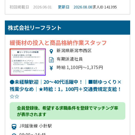
初回掲載日 2026.06.01
更新日 2026.08.08
求人ID 141395
株式会社リーフラント
緩衝材の投入と商品格納作業スタッフ
新潟県新潟市西区
有期派遣社員
時給 1,100円～1,375円
●未経験歓迎｜20～40代活躍中！｜■朝ゆっくり×
残業少なめ｜★時給：1，100円＋交通費規定支給！
☆☆
会員登録
後、希望する求職条件を登録でマッチング率
が表示されます
JR越後線 小針駅
09:00～16:45