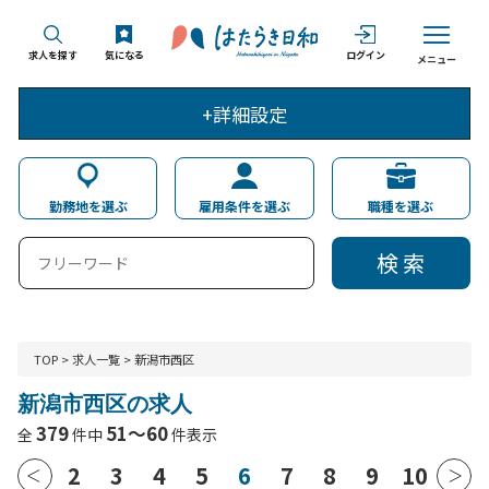
求人を探す
気になる
ログイン
メニュー
+詳細設定
勤務地を選ぶ
雇用条件を選ぶ
職種を選ぶ
検 索
TOP
>
求人一覧
>
新潟市西区
新潟市西区の求人
379
51～60
全
件中
件表示
2
3
4
5
6
7
8
9
10